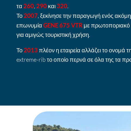
τα
260
,
290
και
320
.
Το
2007
, ξεκίνησε την παραγωγή ενός ακόμη,
επωνυμία
GENE 675 VTR
με πρωτοποριακό 
για αμιγώς τουριστική χρήση.
Το
2013
πλέον η εταιρεία αλλάζει το ονομά τ
extreme-rib το οποίο περνά σε όλα της τα πρ