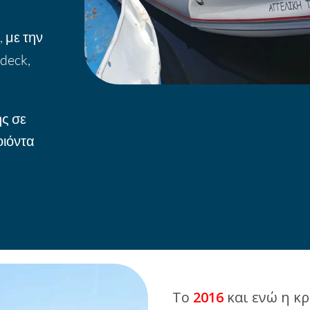
 με την
deck,
ης σε
οιόντα
Το
2016
και ενώ η κ