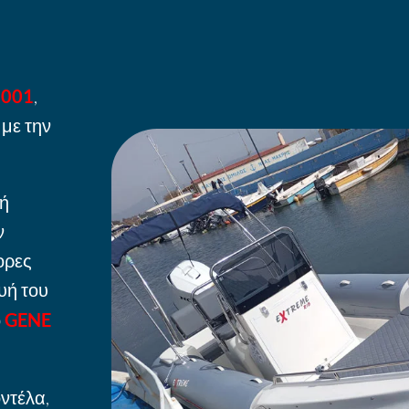
2001
,
 με την
τή
ν
ορες
υή του
ο
GENE
ντέλα,