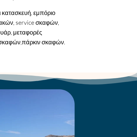
αι κατασκευή, εμπόριο
ακών, service σκαφών,
ουάρ, μεταφορές
σκαφών,πάρκιν σκαφών.