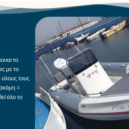
ειναι το
ς με το
ε ολους τους
 ακόμη 4
εί όλο το