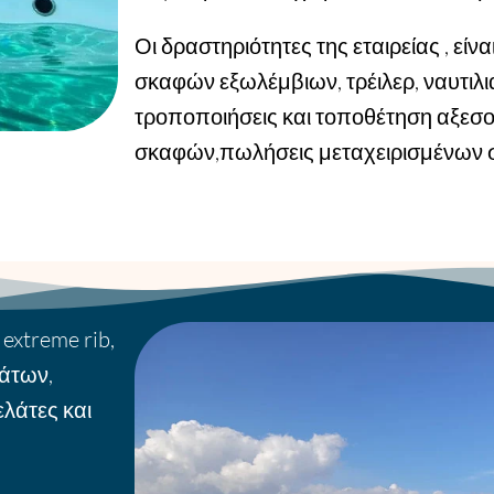
Οι δραστηριότητες της εταιρείας , είν
σκαφών εξωλέμβιων, τρέιλερ, ναυτιλι
τροποποιήσεις και τοποθέτηση αξεσ
σκαφών,πωλήσεις μεταχειρισμένων 
extreme rib,
άτων,
λάτες και