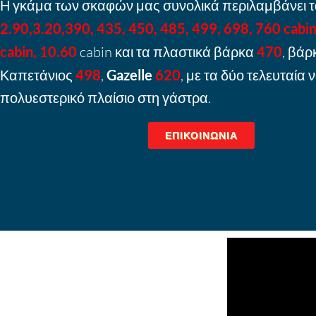
Η γκάμα των σκαφών μας συνολικά περιλαμβάνει 
2.90,3.20,390, 435, 450, 485, 499, 698, 760 cabi
cabin, 10.60
cabin και τα πλαστικά βάρκα
470
, βάρ
Καπετάνιος
498
,
Gazelle
620
, με τα δύο τελευταία 
πολυεστερικό πλαίσιο στη γάστρα.
ΕΠΙΚΟΙΝΩΝΊΑ