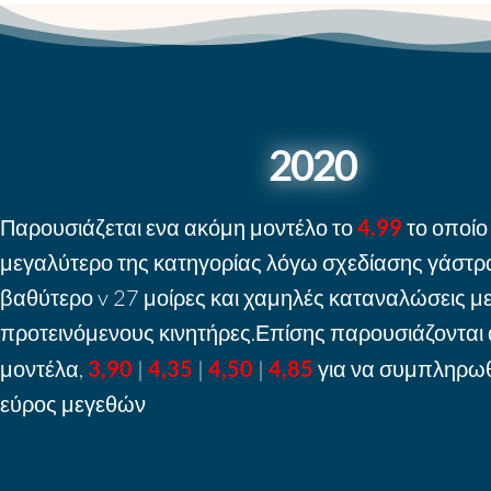
2020
Παρουσιάζεται ενα ακόμη μοντέλο το
4.99
το οποίο 
μεγαλύτερο της κατηγορίας λόγω σχεδίασης γάστρα
βαθύτερο v 27 μοίρες και χαμηλές καταναλώσεις μ
προτεινόμενους κινητήρες.Επίσης παρουσιάζονται
μοντέλα,
3,90
|
4,35
|
4,50
|
4,85
για να συμπληρωθ
εύρος μεγεθών