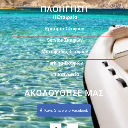
ΠΛΟΗΓΗΣΗ
Η Εταιρεία
Εμπόριο Σκαφών
Service Σκαφών
Μεταφορές Σκαφών
Parking Σκαφών
Επικοινωνία
ΑΚΟΛΟΥΘΗΣΕ ΜΑΣ
Κάνε Share στο Facebook